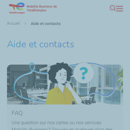
Mobility Business de
Aller
TotalEnergies
Recherc
au
contenu
Fil
Accueil
Aide et contacts
principal
d'Ariane
Aide et contacts
FAQ
Une question sur nos cartes ou nos services
Mobility Business ? Trouvez en quelques clics des