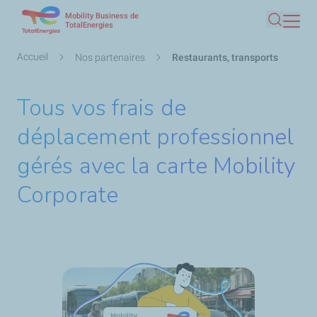
Mobility Business de
Aller
TotalEnergies
Recherc
au
contenu
Fil
Accueil
Nos partenaires
Restaurants, transports
principal
d'Ariane
Tous vos frais de
déplacement professionnel
gérés avec la carte Mobility
Corporate