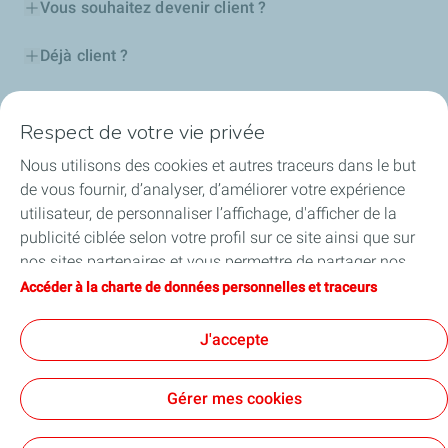
Vous souhaitez devenir client ?
Déjà client ?
La compagnie TotalEnergies
Respect de votre vie privée
Nous utilisons des cookies et autres traceurs dans le but
de vous fournir, d’analyser, d’améliorer votre expérience
Cookies et confidentialité
utilisateur, de personnaliser l’affichage, d'afficher de la
Conditions Générales d’Utilisation et Mentions Légales
publicité ciblée selon votre profil sur ce site ainsi que sur
Mentions d'information
Accessibilité : partiellement conforme
Plan du site
Cookies
nos sites partenaires et vous permettre de partager nos
contenus sur les réseaux sociaux. Conformément à la
Accéder à la charte de données personnelles et traceurs
TotalEnergies 2026
législation française, certains cookies de mesure
d'audience sont déposés par défaut. Vous pouvez à tout
J'accepte
moment modifier vos paramètres de cookies en cliquant
sur le bouton « Gérer mes cookies ». En cliquant sur le
Gérer mes cookies
bouton « J’accepte », vous acceptez le dépôt de
l’ensemble des cookies. Dans le cas où vous cliquez sur «