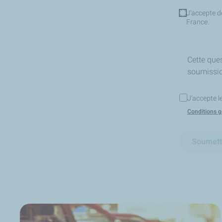
J'accepte d
France.
Cette ques
soumissi
J’accepte l
Conditions gé
Soumett