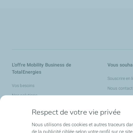
L'offre Mobility Business de
Vous souhai
TotalEnergies
Souscrire en l
Vos besoins
Nous contact
Nos solutions
Nos outils
Respect de votre vie privée
Nos partenaires
Nous utilisons des cookies et autres traceurs dans 
Podcast
de la publicité ciblée selon votre profil sur ce s