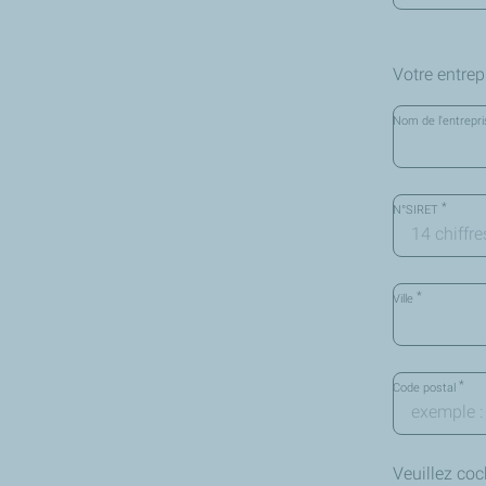
Votre entrep
Nom de l'entrepr
*
N°SIRET
*
Ville
*
Code postal
Veuillez co