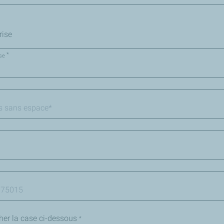
rise
*
ise
cher la case ci-dessous
*