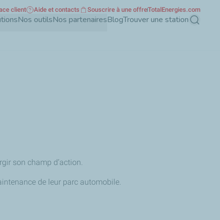
ace client
Aide et contacts
Souscrire à une offre
TotalEnergies.com
tions
Nos outils
Nos partenaires
Blog
Trouver une station
Recherch
argir son champ d’action.
 maintenance de leur parc automobile.