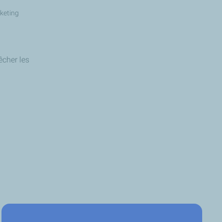
rketing
êcher les