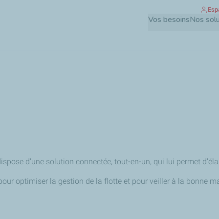
Esp
Aller
Vos besoins
Nos solu
au
contenu
principal
dispose d’une solution connectée, tout-en-un, qui lui permet d’él
pour optimiser la gestion de la flotte et pour veiller à la bonne