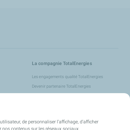
La compagnie TotalEnergies
Les engagements qualité TotalEnergies
Devenir partenaire TotalEnergies
Index Femmes-Hommes TECS
totalenergies.fr
services.totalenergies.fr
ilisateur, de personnaliser l’affichage, d'afficher
wash-totalenergies.fr
ger nos contenus sur les réseaux sociaux.