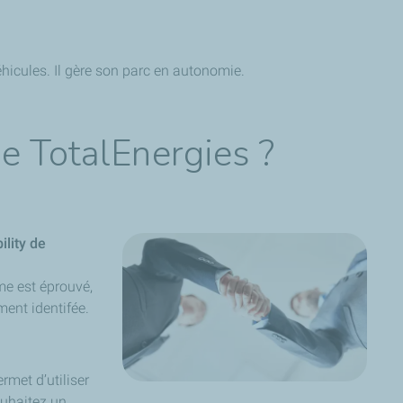
éhicules. Il gère son parc en autonomie.
e TotalEnergies ?
ility de
me est éprouvé,
ment identifée.
rmet d’utiliser
ouhaitez un