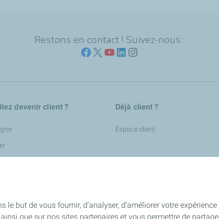
Restons en contact ! Suivez-nous :
tez devenir client ?
Déjà client ?
igne
Espace client
er
le but de vous fournir, d’analyser, d’améliorer votre expérience ut
ite ainsi que sur nos sites partenaires et vous permettre de parta