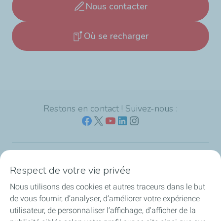
Nous contacter
Où se recharger
Restons en contact ! Suivez-nous :
L'offre Mobility Business de TotalEnergies
Respect de votre vie privée
Nous utilisons des cookies et autres traceurs dans le but
Vous souhaitez devenir client ?
de vous fournir, d’analyser, d’améliorer votre expérience
utilisateur, de personnaliser l’affichage, d'afficher de la
Déjà client ?