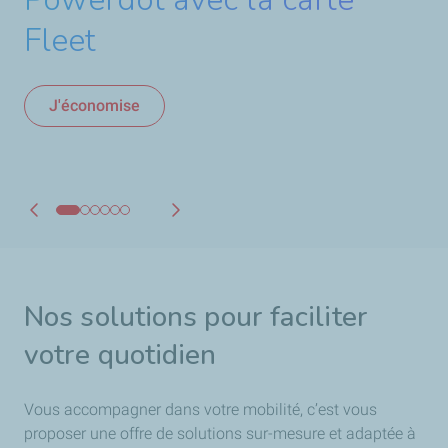
pour 100% de vos frais de
Fleet
recharge électrique
la carte Fleet !
véhicules professionnels
d’offrir
mobilité
J'économise
En savoir plus
Découvrir la carte Fleet
En savoir plus
Je découvre
En savoir plus
Nos solutions pour faciliter
votre quotidien
Vous accompagner dans votre mobilité, c’est vous
proposer une offre de solutions sur-mesure et adaptée à