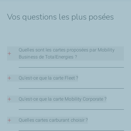
Vos questions les plus posées
Quelles sont les cartes proposées par Mobility
Business de TotalEnergies ?
Mobility business propose différentes cartes pour
répondre à vos besoins de mobilité professionnelle :
Qu’est-ce que la carte Fleet ?
Carte Fleet
:
une carte carburant
et de recharge
La carte Fleet est une carte de paiement de carburant
électrique avec des services destinée aux flottes
multi-énergies
conçue pour les professionnels.
Qu’est-ce que la carte Mobility Corporate ?
d'entreprise. Elle permet de gérer les dépenses liées
Quels services sont inclus ?
aux carburants, à la recharge électrique, aux péages,
La carte Mobility Corporate est une solution de paiement
aux parkings et à d'autres services associés à la
et de
gestion des déplacements professionnels
Elle permet de payer les carburants, recharges
Quelles cartes carburant choisir ?
mobilité professionnelle.
destinée aux entreprises.
électriques, péages (avec un télépéage), parkings,
Carte Mobility Corporate
: une carte de paiement qui