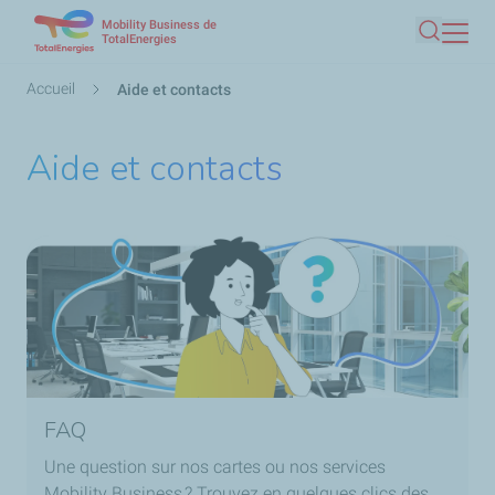
Mobility Business de
Aller
TotalEnergies
Recherc
au
contenu
Fil
Accueil
Aide et contacts
principal
d'Ariane
Aide et contacts
FAQ
Une question sur nos cartes ou nos services
Mobility Business ? Trouvez en quelques clics des