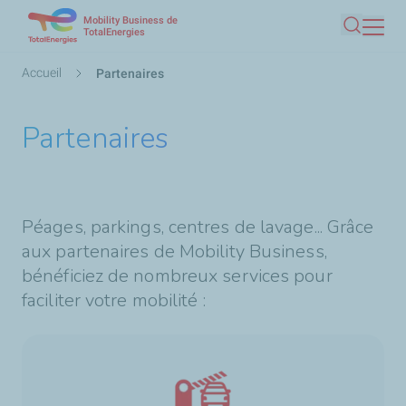
Mobility Business de
Aller
TotalEnergies
Recherc
au
contenu
Fil
Accueil
Partenaires
principal
d'Ariane
Partenaires
Péages, parkings, centres de lavage... Grâce
aux partenaires de Mobility Business,
bénéficiez de nombreux services pour
faciliter votre mobilité :