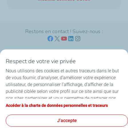
Restons en contact ! Suivez-nous :
Respect de votre vie privée
L'offre Mobility Business de TotalEnergies
Nous utilisons des cookies et autres traceurs dans le but
de vous fournir, d’analyser, d’améliorer votre expérience
Vous souhaitez devenir client ?
utilisateur, de personnaliser l’affichage, d'afficher de la
publicité ciblée selon votre profil sur ce site ainsi que sur
Déjà client ?
nos sites partenaires et vous permettre de partager nos
contenus sur les réseaux sociaux. Conformément à la
Accéder à la charte de données personnelles et traceurs
La compagnie TotalEnergies
législation française, certains cookies de mesure
d'audience sont déposés par défaut. Vous pouvez à tout
J'accepte
moment modifier vos paramètres de cookies en cliquant