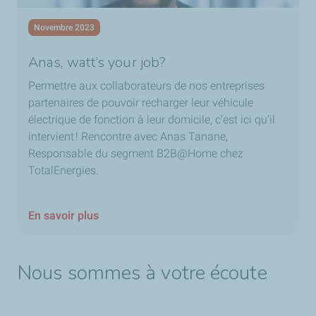
Alors ça tombe bien puisqu’aujourd’hui on est sur un site
de sapeurs-pompiers dans la Vienne, afin d’effectuer des
Novembre 2023
tests terrains liés à nos activités, et c’est ce que j’aime
dans mon métier, on rencontre des gens, on parle de nos
Anas, watt’s your job?
problèmes et on les résout ensemble.
Permettre aux collaborateurs de nos entreprises
partenaires de pouvoir recharger leur véhicule
électrique de fonction à leur domicile, c’est ici qu’il
intervient ! Rencontre avec Anas Tanane,
Responsable du segment B2B@Home chez
TotalEnergies.
En savoir plus
Nous sommes à votre écoute