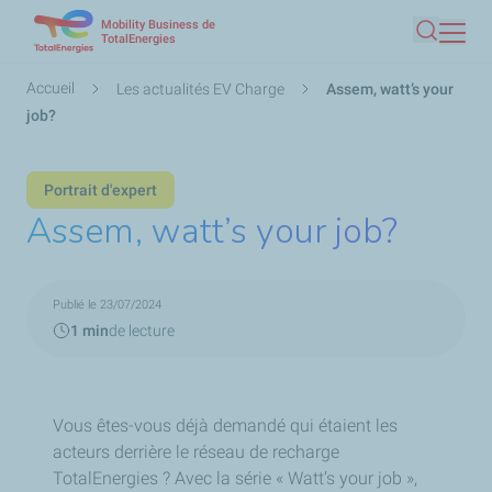
Mobility Business de
Aller
TotalEnergies
Recherc
au
contenu
Fil
Accueil
Les actualités EV Charge
Assem, watt’s your
principal
d'Ariane
job?
Portrait d'expert
Assem, watt’s your job?
Publié le 23/07/2024
1 min
de lecture
Vous êtes-vous déjà demandé qui étaient les
acteurs derrière le réseau de recharge
TotalEnergies ? Avec la série « Watt’s your job »,