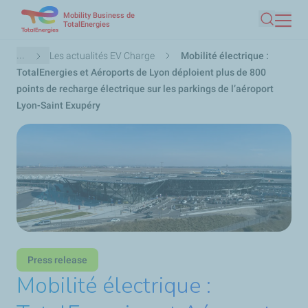
Mobility Business de
Aller
TotalEnergies
Recherc
au
contenu
Fil
...
Les actualités EV Charge
Mobilité électrique :
principal
d'Ariane
TotalEnergies et Aéroports de Lyon déploient plus de 800
points de recharge électrique sur les parkings de l’aéroport
Lyon-Saint Exupéry
Press release
Mobilité électrique :