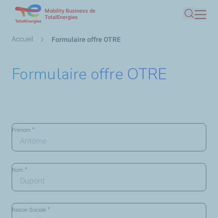
Mobility Business de
Aller
TotalEnergies
Recherc
au
contenu
Fil
Accueil
Formulaire offre OTRE
principal
d'Ariane
Formulaire offre OTRE
*
Prénom
Informations
*
Nom
de
contact
*
*
Raison Sociale