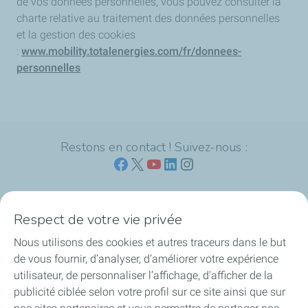
de vos données personnelles, vous pouvez consulter la
charte relative au traitement des données personnelles
et la gestion des cookies
:
www.mobility.totalenergies.com/fr/donnees-
personnelles
Restons en contact ! Suivez-nous :
Respect de votre vie privée
L'offre Mobility Business de TotalEnergies
Nous utilisons des cookies et autres traceurs dans le but
de vous fournir, d’analyser, d’améliorer votre expérience
Vous souhaitez devenir client ?
utilisateur, de personnaliser l’affichage, d'afficher de la
publicité ciblée selon votre profil sur ce site ainsi que sur
Déjà client ?