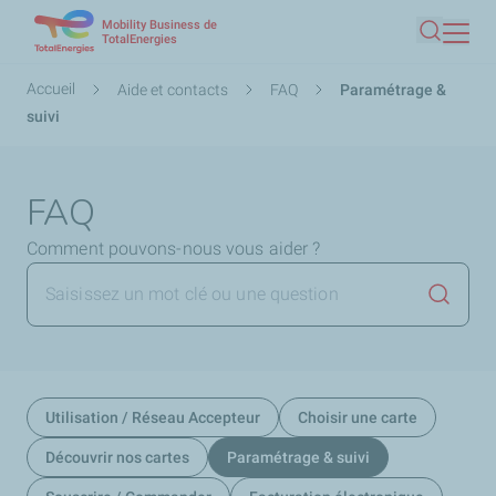
Mobility Business de
Aller
TotalEnergies
Recherc
au
contenu
Fil
Accueil
Aide et contacts
FAQ
Paramétrage &
principal
d'Ariane
suivi
FAQ
Comment pouvons-nous vous aider ?
Lancer 
Utilisation / Réseau Accepteur
Choisir une carte
Découvrir nos cartes
Paramétrage & suivi