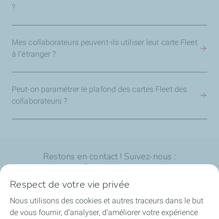
?
Mes collaborateurs peuvent-ils utiliser leur carte Fleet
à l’étranger ?
Peut-on paramétrer le plafond des cartes Fleet des
collaborateurs ?
Restons en contact ! Suivez-nous :
Respect de votre vie privée
Nous utilisons des cookies et autres traceurs dans le but
de vous fournir, d’analyser, d’améliorer votre expérience
L'offre Mobility Business de TotalEnergies