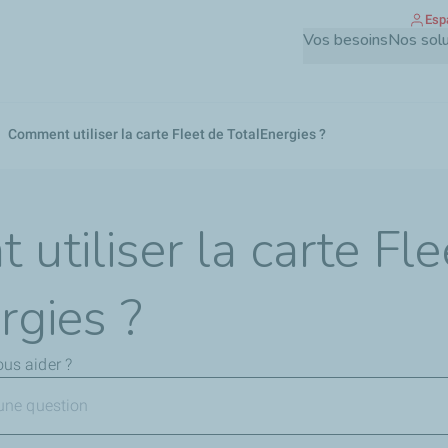
Esp
Aller
Vos besoins
Nos solu
au
contenu
principal
Comment utiliser la carte Fleet de TotalEnergies ?
utiliser la carte Fle
rgies ?
s aider ?