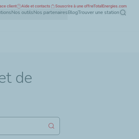
ace client
Aide et contacts
Souscrire à une offre
TotalEnergies.com
tions
Nos outils
Nos partenaires
Blog
Trouver une station
Recherch
et de
Lancer la recherche