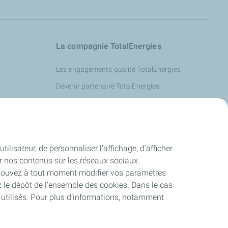
La compagnie TotalEnergies
Les engagements qualité TotalEnergies
Devenir partenaire TotalEnergies
Index Femmes-Hommes TECS
totalenergies.fr
services.totalenergies.fr
ilisateur, de personnaliser l’affichage, d'afficher
wash-totalenergies.fr
ger nos contenus sur les réseaux sociaux.
fioulmarket.fr
 pouvez à tout moment modifier vos paramètres
z le dépôt de l’ensemble des cookies. Dans le cas
lubricants.totalenergies.com
 utilisés. Pour plus d’informations, notamment
changeforblue.com