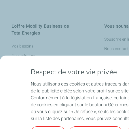
L'offre Mobility Business de
Vous souhai
TotalEnergies
Souscrire en l
Vos besoins
Nous contact
Nos solutions
Nos outils
Respect de votre vie privée
Nos partenaires
Nous utilisons des cookies et autres traceurs dans 
Podcast
de la publicité ciblée selon votre profil sur ce s
Blog
Conformément à la législation française, certa
Livres blancs
de cookies en cliquant sur le bouton « Gérer mes
où vous cliquez sur « Je refuse », seuls les coo
Trouver une station
sur la liste des partenaires, vous pouvez consult