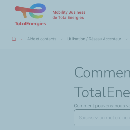
Mobility Business
de TotalEnergies
Fil
Aide et contacts
Utilisation / Réseau Accepteur
d'Ariane
Comment 
TotalEne
Comment pouvons-nous vou